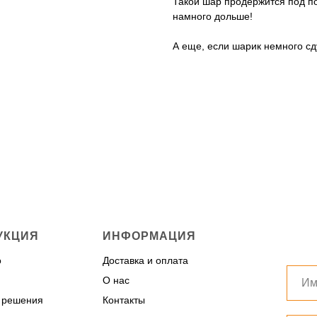
Такой шар продержится под по
намного дольше!
А еще, если шарик немного сд
УКЦИЯ
ИНФОРМАЦИЯ
о
Доставка и оплата
О нас
 решения
Контакты