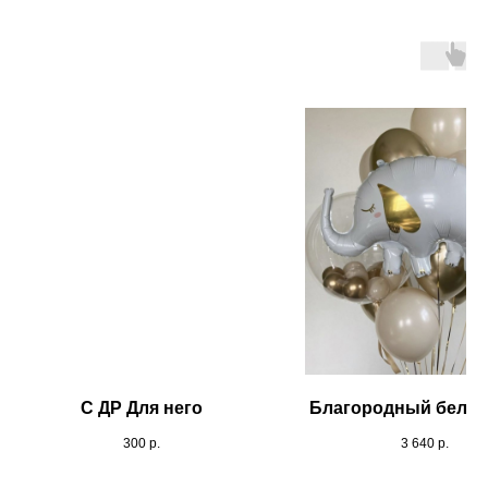
С ДР Для него
Благородный белый
300
р.
3 640
р.