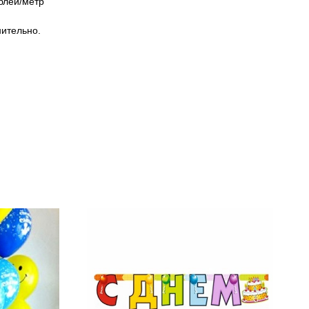
блей/метр
нительно.