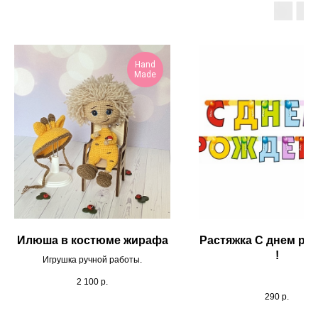
Hand
Made
Илюша в костюме жирафа
Растяжка С днем ро
!
Игрушка ручной работы.
2 100
р.
290
р.